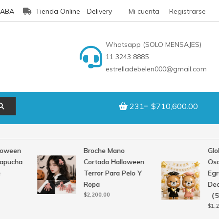
CABA
Tienda Online - Delivery
Mi cuenta
Registrarse
Whatsapp (SOLO MENSAJES)
11 3243 8885
estrelladebelen000@gmail.com
231
$710,600.00
oween
Broche Mano
Glob
apucha
Cortada Halloween
Oso 
Terror Para Pelo Y
Egre
Ropa
Deco
$
2,200.00
（59
$
1,20