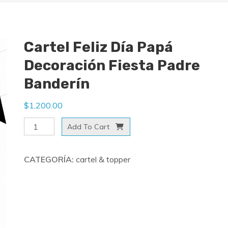
Cartel Feliz Día Papá
Decoración Fiesta Padre
Banderín
$
1,200.00
Cartel
Add To Cart
Feliz
Día
CATEGORÍA:
cartel & topper
Papá
Decoración
Fiesta
Padre
Banderín