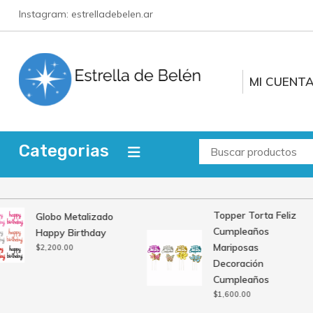
Saltar
Instagram: estrelladebelen.ar
al
contenido
MI CUENT
Estrella de Belén
Categorias
Topper Torta Feliz
Globo Metalizado
Cumpleaños
Happy Birthday
Mariposas
$
2,200.00
Decoración
Cumpleaños
$
1,600.00