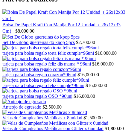
Bolsa De Papel Kraft Con Manija Por 12 Unidad（ 26x12x33
Cm）
$
8,000.00
Set De Globo guerreiras do kpop 5pcs
$
2,700.00
tarjeta para bolsa regalo torta feliz cumple*96uni
$
16,000.00
tarjeta para bolsa regalo feliz dis mama * 96uni
$
16,000.00
tarjeta para bolsa regalo corazon*96uni
$
16,000.00
tarjeta para bolsa regalo feliz cumple*96uni
$
16,000.00
tarjeta para bolsa regalo OSO *96uni
$
16,000.00
Anteojo de egresado
$
2,500.00
Velas de Cumpleaños Metálicas x 8unidad
$
1,500.00
Velas de Cumpleaños Metálicas con Glitter x 6unidad
$
1,800.00