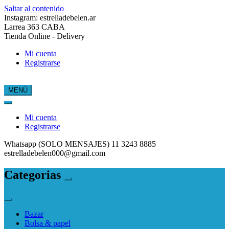
Saltar al contenido
Instagram: estrelladebelen.ar
Larrea 363 CABA
Tienda Online - Delivery
Mi cuenta
Registrarse
MENÚ
Estrella de Belén
Mi cuenta
Registrarse
Whatsapp (SOLO MENSAJES) 11 3243 8885
estrelladebelen000@gmail.com
Categorias
Bazar
Bolsa & papel