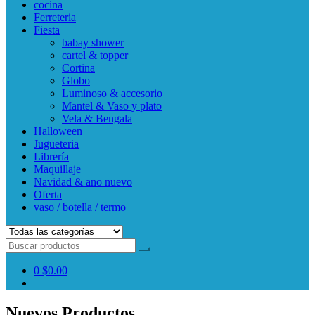
cocina
Ferreteria
Fiesta
babay shower
cartel & topper
Cortina
Globo
Luminoso & accesorio
Mantel & Vaso y plato
Vela & Bengala
Halloween
Jugueteria
Librería
Maquillaje
Navidad & ano nuevo
Oferta
vaso / botella / termo
0
$0.00
Nuevos Productos