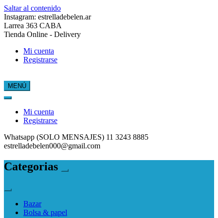
Saltar al contenido
Instagram: estrelladebelen.ar
Larrea 363 CABA
Tienda Online - Delivery
Mi cuenta
Registrarse
MENÚ
Estrella de Belén
Mi cuenta
Registrarse
Whatsapp (SOLO MENSAJES) 11 3243 8885
estrelladebelen000@gmail.com
Categorias
Bazar
Bolsa & papel