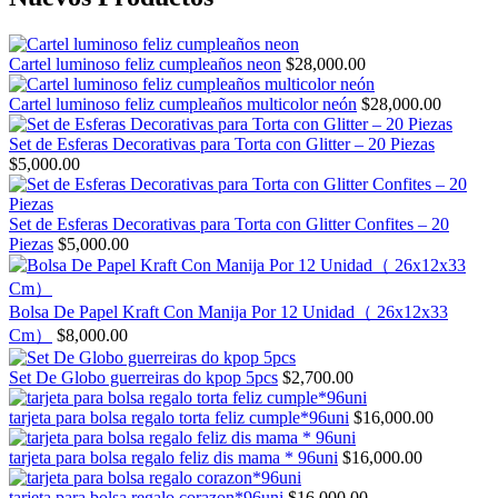
Cartel luminoso feliz cumpleaños neon
$
28,000.00
Cartel luminoso feliz cumpleaños multicolor neón
$
28,000.00
Set de Esferas Decorativas para Torta con Glitter – 20 Piezas
$
5,000.00
Set de Esferas Decorativas para Torta con Glitter Confites – 20
Piezas
$
5,000.00
Bolsa De Papel Kraft Con Manija Por 12 Unidad（ 26x12x33
Cm）
$
8,000.00
Set De Globo guerreiras do kpop 5pcs
$
2,700.00
tarjeta para bolsa regalo torta feliz cumple*96uni
$
16,000.00
tarjeta para bolsa regalo feliz dis mama * 96uni
$
16,000.00
tarjeta para bolsa regalo corazon*96uni
$
16,000.00