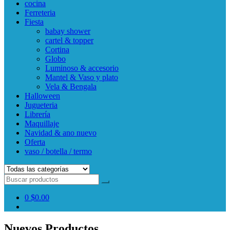
cocina
Ferreteria
Fiesta
babay shower
cartel & topper
Cortina
Globo
Luminoso & accesorio
Mantel & Vaso y plato
Vela & Bengala
Halloween
Jugueteria
Librería
Maquillaje
Navidad & ano nuevo
Oferta
vaso / botella / termo
0
$0.00
Nuevos Productos