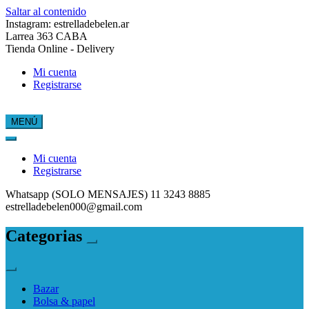
Saltar al contenido
Instagram: estrelladebelen.ar
Larrea 363 CABA
Tienda Online - Delivery
Mi cuenta
Registrarse
MENÚ
Estrella de Belén
Mi cuenta
Registrarse
Whatsapp (SOLO MENSAJES) 11 3243 8885
estrelladebelen000@gmail.com
Categorias
Bazar
Bolsa & papel