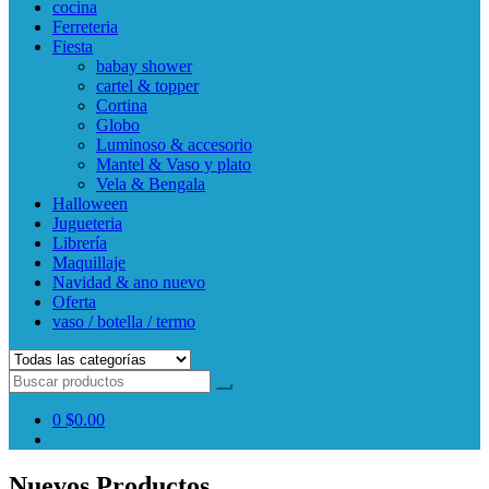
cocina
Ferreteria
Fiesta
babay shower
cartel & topper
Cortina
Globo
Luminoso & accesorio
Mantel & Vaso y plato
Vela & Bengala
Halloween
Jugueteria
Librería
Maquillaje
Navidad & ano nuevo
Oferta
vaso / botella / termo
0
$0.00
Nuevos Productos