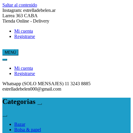
Saltar al contenido
Instagram: estrelladebelen.ar
Larrea 363 CABA
Tienda Online - Delivery
Mi cuenta
Registrarse
MENÚ
Estrella de Belén
Mi cuenta
Registrarse
Whatsapp (SOLO MENSAJES) 11 3243 8885
estrelladebelen000@gmail.com
Categorias
Bazar
Bolsa & papel