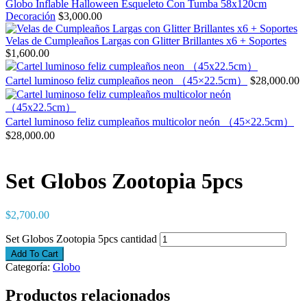
Globo Inflable Halloween Esqueleto Con Tumba 58x120cm
Decoración
$
3,000.00
Velas de Cumpleaños Largas con Glitter Brillantes x6 + Soportes
$
1,600.00
Cartel luminoso feliz cumpleaños neon （45×22.5cm）
$
28,000.00
Cartel luminoso feliz cumpleaños multicolor neón （45×22.5cm）
$
28,000.00
Set Globos Zootopia 5pcs
$
2,700.00
Set Globos Zootopia 5pcs cantidad
Add To Cart
Categoría:
Globo
Productos relacionados