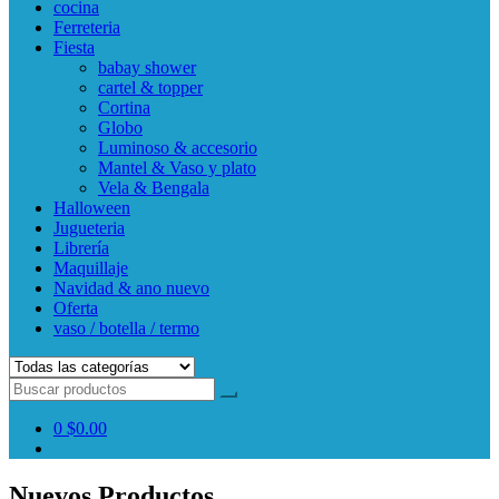
cocina
Ferreteria
Fiesta
babay shower
cartel & topper
Cortina
Globo
Luminoso & accesorio
Mantel & Vaso y plato
Vela & Bengala
Halloween
Jugueteria
Librería
Maquillaje
Navidad & ano nuevo
Oferta
vaso / botella / termo
0
$0.00
Nuevos Productos