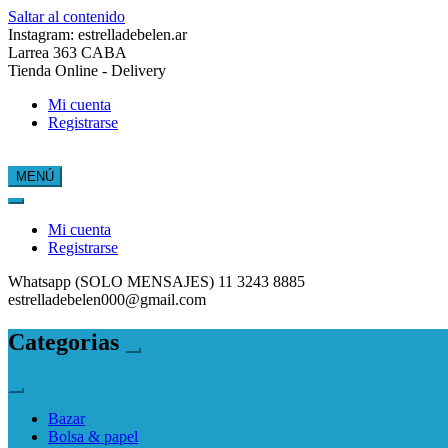
Saltar al contenido
Instagram: estrelladebelen.ar
Larrea 363 CABA
Tienda Online - Delivery
Mi cuenta
Registrarse
MENÚ
Estrella de Belén
Mi cuenta
Registrarse
Whatsapp (SOLO MENSAJES) 11 3243 8885
estrelladebelen000@gmail.com
Categorias
Bazar
Bolsa & papel