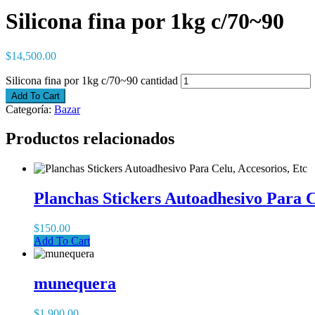
Silicona fina por 1kg c/70~90
$
14,500.00
Silicona fina por 1kg c/70~90 cantidad
Add To Cart
Categoría:
Bazar
Productos relacionados
Planchas Stickers Autoadhesivo Para C
$
150.00
Add To Cart
munequera
$
1,900.00