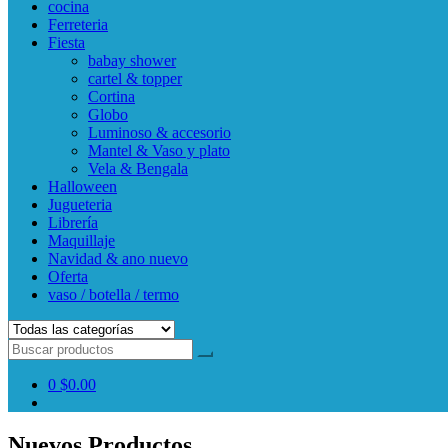
cocina
Ferreteria
Fiesta
babay shower
cartel & topper
Cortina
Globo
Luminoso & accesorio
Mantel & Vaso y plato
Vela & Bengala
Halloween
Jugueteria
Librería
Maquillaje
Navidad & ano nuevo
Oferta
vaso / botella / termo
0
$0.00
Nuevos Productos