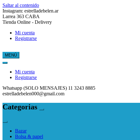
Saltar al contenido
Instagram: estrelladebelen.ar
Larrea 363 CABA
Tienda Online - Delivery
Mi cuenta
Registrarse
MENÚ
Estrella de Belén
Mi cuenta
Registrarse
Whatsapp (SOLO MENSAJES) 11 3243 8885
estrelladebelen000@gmail.com
Categorias
Bazar
Bolsa & papel