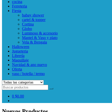
cocina
Ferreteria
Fiesta
babay shower
cartel & topper
Cortina
Globo
Luminoso & accesorio
Mantel & Vaso y plato
Vela & Bengala
Halloween
Jugueteria
Librería
Maquillaje
Navidad & ano nuevo
Oferta
vaso / botella / termo
0
$0.00
Nuevos Productos