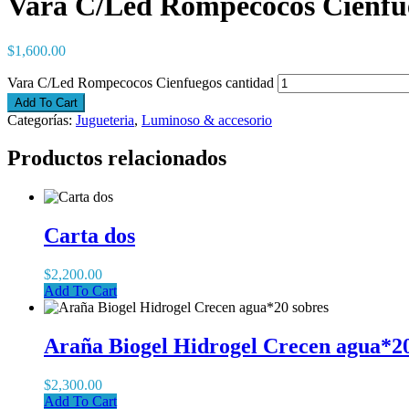
Vara C/Led Rompecocos Cienfu
$
1,600.00
Vara C/Led Rompecocos Cienfuegos cantidad
Add To Cart
Categorías:
Jugueteria
,
Luminoso & accesorio
Productos relacionados
Carta dos
$
2,200.00
Add To Cart
Araña Biogel Hidrogel Crecen agua*20
$
2,300.00
Add To Cart