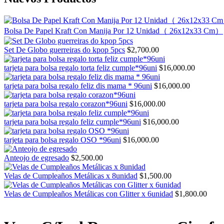
Bolsa De Papel Kraft Con Manija Por 12 Unidad（ 26x12x33 Cm）
Set De Globo guerreiras do kpop 5pcs
$
2,700.00
tarjeta para bolsa regalo torta feliz cumple*96uni
$
16,000.00
tarjeta para bolsa regalo feliz dis mama * 96uni
$
16,000.00
tarjeta para bolsa regalo corazon*96uni
$
16,000.00
tarjeta para bolsa regalo feliz cumple*96uni
$
16,000.00
tarjeta para bolsa regalo OSO *96uni
$
16,000.00
Anteojo de egresado
$
2,500.00
Velas de Cumpleaños Metálicas x 8unidad
$
1,500.00
Velas de Cumpleaños Metálicas con Glitter x 6unidad
$
1,800.00