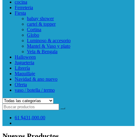
cocina
Ferreteria
Fiesta
babay shower
cartel & topper
Cortina
Globo
Luminoso & accesorio
Mantel & Vaso y plato
Vela & Bengala
Halloween
Jugueteria
Librería
Maquillaje
Navidad & ano nuevo
Oferta
vaso / botella / termo
61
$431,000.00
Nuevos Productos