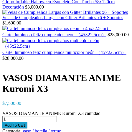
Globo Inflable Halloween Esqueleto Con Tumba 58x120cm
Decoración
$
3,000.00
Velas de Cumpleaños Largas con Glitter Brillantes x6 + Soportes
$
1,600.00
Cartel luminoso feliz cumpleaños neon （45×22.5cm）
$
28,000.00
Cartel luminoso feliz cumpleaños multicolor neón （45×22.5cm）
$
28,000.00
VASOS DIAMANTE ANIME
Kuromi X3
$
7,500.00
VASOS DIAMANTE ANIME Kuromi X3 cantidad
Add To Cart
Categoría:
vaso / botella / termo