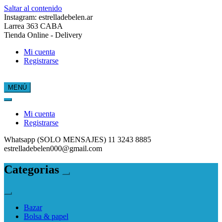
Saltar al contenido
Instagram: estrelladebelen.ar
Larrea 363 CABA
Tienda Online - Delivery
Mi cuenta
Registrarse
MENÚ
Estrella de Belén
Mi cuenta
Registrarse
Whatsapp (SOLO MENSAJES) 11 3243 8885
estrelladebelen000@gmail.com
Categorias
Bazar
Bolsa & papel