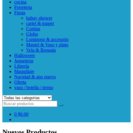
cocina
Ferreteria
Fiesta
babay shower
cartel & topper
Cortina
Globo
Luminoso & accesorio
Mantel & Vaso y plato
Vela & Bengala
Halloween
Jugueteria
Librería
Maquillaje
Navidad & ano nuevo
Oferta
vaso / botella / termo
0
$0.00
Nuevos Productos