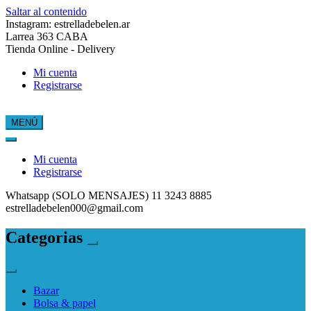
Saltar al contenido
Instagram: estrelladebelen.ar
Larrea 363 CABA
Tienda Online - Delivery
Mi cuenta
Registrarse
MENÚ
Estrella de Belén
Mi cuenta
Registrarse
Whatsapp (SOLO MENSAJES) 11 3243 8885
estrelladebelen000@gmail.com
Categorias
Bazar
Bolsa & papel