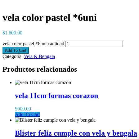
vela color pastel *6uni
$
1,600.00
vela color pastel *6uni cantidad
Add To Cart
Categoría:
Vela & Bengala
Productos relacionados
vela 11cm formas corazon
$
900.00
Add To Cart
Blister feliz cumple con vela y bengala