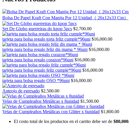
Bolsa De Papel Kraft Con Manija Por 12 Unidad（ 26x12x33 Cm）
Set De Globo guerreiras do kpop 5pcs
$
2,700.00
tarjeta para bolsa regalo torta feliz cumple*96uni
$
16,000.00
tarjeta para bolsa regalo feliz dis mama * 96uni
$
16,000.00
tarjeta para bolsa regalo corazon*96uni
$
16,000.00
tarjeta para bolsa regalo feliz cumple*96uni
$
16,000.00
tarjeta para bolsa regalo OSO *96uni
$
16,000.00
Anteojo de egresado
$
2,500.00
Velas de Cumpleaños Metálicas x 8unidad
$
1,500.00
Velas de Cumpleaños Metálicas con Glitter x 6unidad
$
1,800.00
El costo total de los productos en el carrito debe ser de
$
80,000