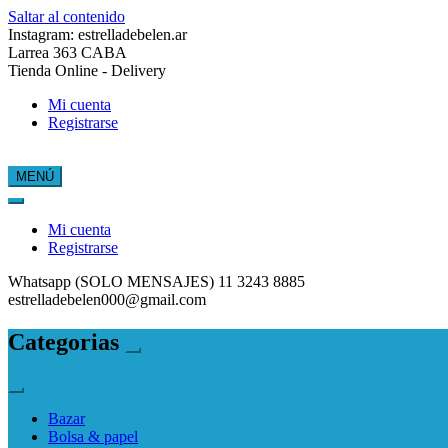
Saltar al contenido
Instagram: estrelladebelen.ar
Larrea 363 CABA
Tienda Online - Delivery
Mi cuenta
Registrarse
MENÚ
Estrella de Belén
Mi cuenta
Registrarse
Whatsapp (SOLO MENSAJES) 11 3243 8885
estrelladebelen000@gmail.com
Categorias
Bazar
Bolsa & papel