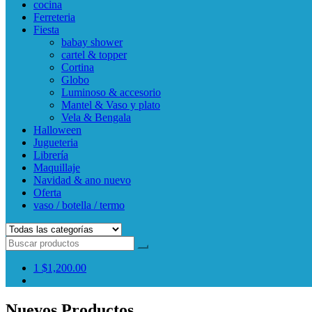
cocina
Ferreteria
Fiesta
babay shower
cartel & topper
Cortina
Globo
Luminoso & accesorio
Mantel & Vaso y plato
Vela & Bengala
Halloween
Jugueteria
Librería
Maquillaje
Navidad & ano nuevo
Oferta
vaso / botella / termo
1
$1,200.00
Nuevos Productos