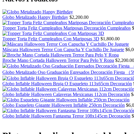
Globo Metalizado Happy Birthday
$
2,200.00
Topper Torta Feliz Cumpleaños Mariposas Decoración Cumpleaños
Topper Torta Feliz Cumpleaños Con Mariposas 3D
$
1,800.00
Máscara Halloween Terror Con Capucha Y Cuchillo De Juguete
$
6,0
Broche Mano Cortada Halloween Terror Para Pelo Y Ropa
$
2,200.0
Globo Metalizado Oso Graduación Egresados Decoración Fiesta 
Globo Inflable Halloween Bruja O Esqueleto 113x65cm Decoración
Globo Inflable Halloween Calaveras Mexicanas 112cm Decoración
$
Globo Esqueleto Gigante Halloween Inflable 250cm Decoración
$
6,
Globo Inflable Halloween Fantasma Terror 108x145cm Decoración
$