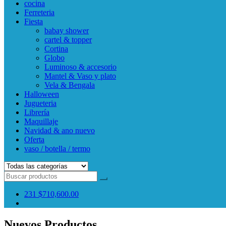
cocina
Ferreteria
Fiesta
babay shower
cartel & topper
Cortina
Globo
Luminoso & accesorio
Mantel & Vaso y plato
Vela & Bengala
Halloween
Jugueteria
Librería
Maquillaje
Navidad & ano nuevo
Oferta
vaso / botella / termo
231
$710,600.00
Nuevos Productos