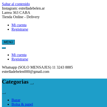
Saltar al contenido
Instagram: estrelladebelen.ar
Larrea 363 CABA
Tienda Online - Delivery
Mi cuenta
Registrarse
MENÚ
Estrella de Belén
Mi cuenta
Registrarse
Whatsapp (SOLO MENSAJES) 11 3243 8885
estrelladebelen000@gmail.com
Categorias
Bazar
Bolsa & papel